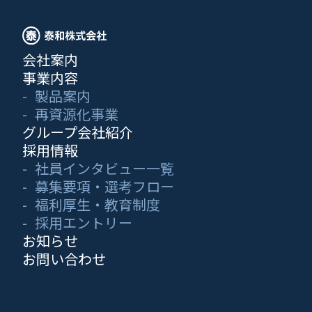
会社案内
Top
-
再資源化事業
事業内容
製品案内
Resource
再資源化事業
グループ会社紹介
Recycling
採用情報
社員インタビュー一覧
再資源化事業
募集要項・選考フロー
福利厚生・教育制度
泰和株式会社は、モリブデンやバナジウムを含む使用済触
採用エントリー
SCROLL DOWN
媒や産業副産物を再資源化し、社会に再び価値ある素材と
お知らせ
して提供しています。
お問い合わせ
長年の技術蓄積と環境対応力を強みに、持続可能な資源循
環社会に貢献しています。