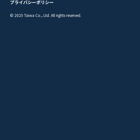
プライバシーポリシー
© 2025 Taiwa Co., Ltd. All rights reserved.
Resource
Recycling System
資源循環システム
廃棄物を終点にしない。
泰和は、“資源循環の中継点”として、社会と
未来をつなぎます。
使用済触媒や金属含有副産物を、廃棄物として処分するの